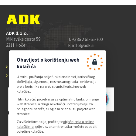
ADK d.o.o.
Miklavška cesta 59
T. +386 2 61-65-700
2311 Hoče
E.
info@adk.si
Obavijest o korištenju web
kolačića
Početna
O nama
Procesi & Znanje
Proizvodni program
Kontakt
U svrhu pružanja bolje funkcionalnosti, korisničkog
doživljaja, sigurnosti, nesmetanog rada i evidencije
broja korisnika na web stranici koristimo web
kolačiće..
Hitni kolačići potrebni su za optimalno funkcioniranje
web stranice, a drugi se kolačići upotrebljavaju za
prilagodbu sadržaja i oglasa te analizu posjeta web
stranice.
Za više informacija, pročitajte
objašnjenja o online
kolačićima
, gdje u svakom trenutku možete odbaciti
pojedine kolačiće.